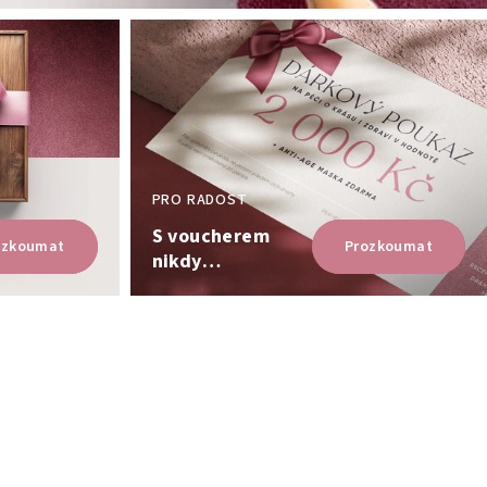
PRO RADOST
S voucherem
ozkoumat
Prozkoumat
nikdy
nešlápnete
vedle