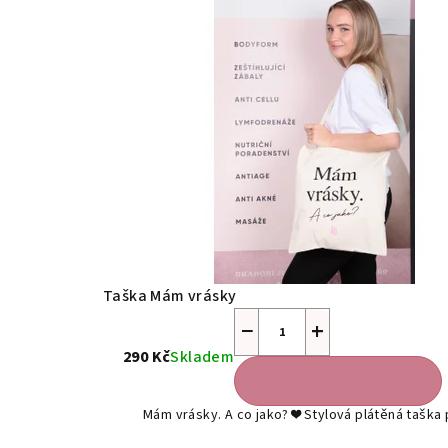
e
m
o
b
c
h
Taška Mám vrásky
−
+
o
290 Kč
Skladem
Do košíku
d
Mám vrásky. A co jako? ❤️ Stylová plátěná tašk