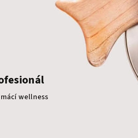
rofesionál
omácí wellness