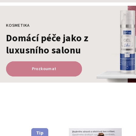
KOSMETIKA
Domácí péče jako z
luxusního salonu
Prozkoumat
V
í
t
Tip
Tip