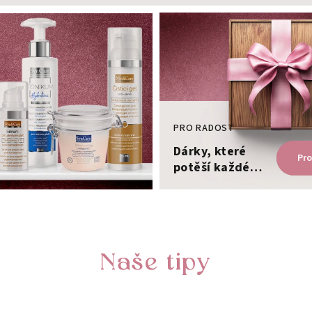
PRO RADOST
Dárky, které
Pr
potěší každé
srdce
Naše tipy