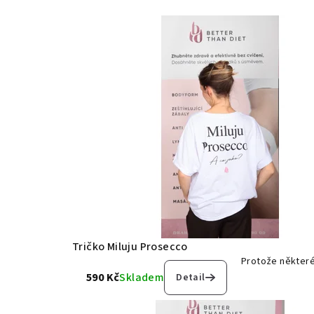
ě
Tričko Miluju Prosecco
Protože některé
590 Kč
Skladem
Detail