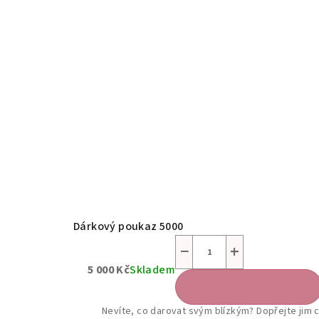
Dárkový poukaz 5000
−
+
5 000 Kč
Skladem
Do košíku
Nevíte, co darovat svým blízkým? Dopřejte jim