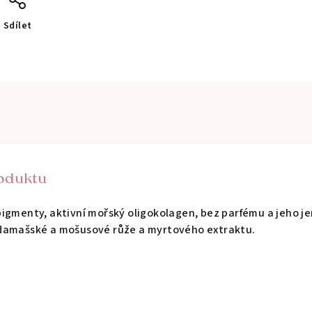
Sdílet
roduktu
pigmenty, aktivní mořský oligokolagen, bez parfému a jeho j
damašské a mošusové růže a myrtového extraktu.