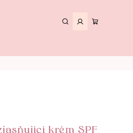
Hledat
Přihlášení
Nákupní
košík
jasňující krém SPF