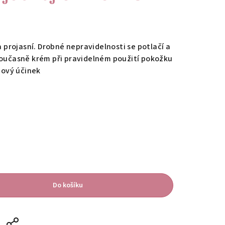
a projasní. Drobné nepravidelnosti se potlačí a
Současně krém při pravidelném použití pokožku
ngový účinek
Do košíku