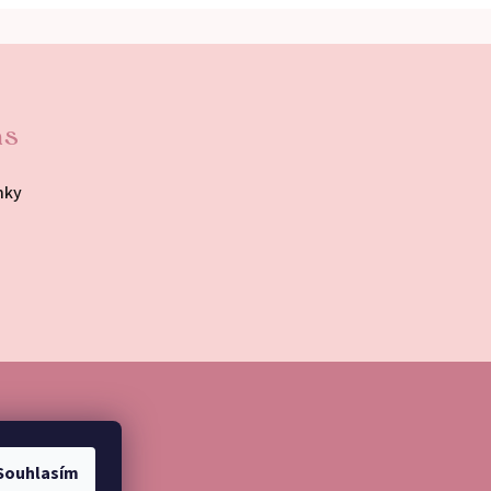
ás
nky
Souhlasím