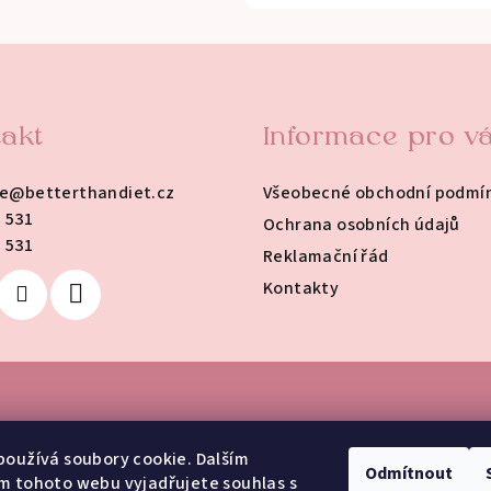
akt
Informace pro v
e
@
betterthandiet.cz
Všeobecné obchodní podmí
 531
Ochrana osobních údajů
 531
Reklamační řád
Kontakty
oužívá soubory cookie. Dalším
Odmítnout
m tohoto webu vyjadřujete souhlas s