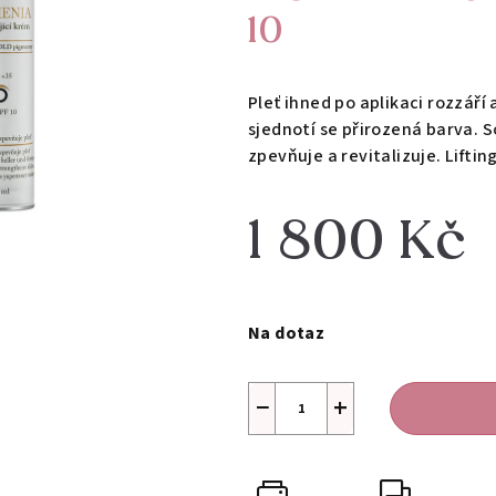
10
Pleť ihned po aplikaci rozzáří 
sjednotí se přirozená barva. 
zpevňuje a revitalizuje. Lifti
1 800 Kč
Měrná
cena:
Na dotaz
−
+