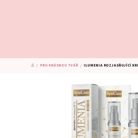
Přejít
na
obsah
/
PRO KRÁSNOU TVÁŘ
/
ILUMENIA ROZJASŇUJÍCÍ KR
DOMŮ