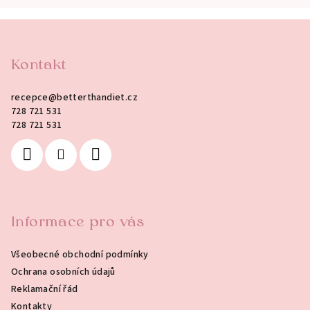
Z
á
p
Kontakt
a
recepce
@
betterthandiet.cz
t
728 721 531
í
728 721 531
Informace pro vás
Všeobecné obchodní podmínky
Ochrana osobních údajů
Reklamační řád
Kontakty