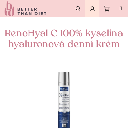
Přejít
na
obsah
Nákupní
Hledat
Přihlášení
RenoHyal C 100% kyselina
košík
hyaluronová denní krém