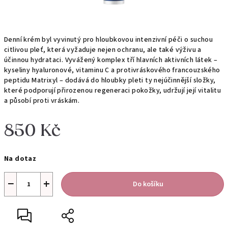
Denní krém byl vyvinutý pro hloubkovou intenzivní péči o suchou
citlivou pleť, která vyžaduje nejen ochranu, ale také výživu a
účinnou hydrataci. Vyvážený komplex tří hlavních aktivních látek –
kyseliny hyaluronové, vitaminu C a protivráskového francouzského
peptidu Matrixyl – dodává do hloubky pleti ty nejúčinnější složky,
které podporují přirozenou regeneraci pokožky, udržují její vitalitu
a působí proti vráskám.
850 Kč
Měrná
Na dotaz
cena:
−
+
Do košíku