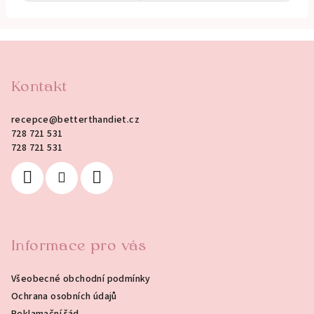
Z
á
p
Kontakt
a
recepce
@
betterthandiet.cz
t
728 721 531
í
728 721 531
Informace pro vás
Všeobecné obchodní podmínky
Ochrana osobních údajů