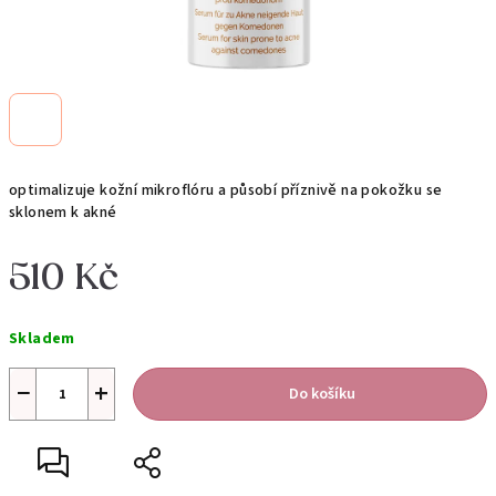
optimalizuje kožní mikroflóru a působí příznivě na pokožku se
sklonem k akné
510 Kč
Měrná
Skladem
cena:
−
+
Do košíku