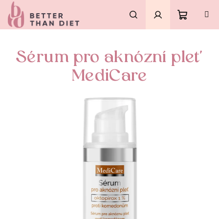
Přejít
na
obsah
Nákupní
Hledat
Přihlášení
Sérum pro aknózní pleť
košík
MediCare