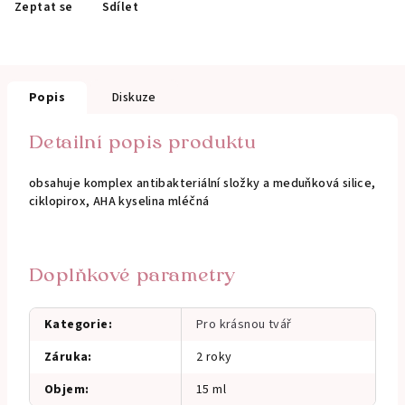
Zeptat se
Sdílet
Popis
Diskuze
Detailní popis produktu
obsahuje komplex antibakteriální složky a meduňková silice,
ciklopirox, AHA kyselina mléčná
Doplňkové parametry
Kategorie
:
Pro krásnou tvář
Záruka
:
2 roky
Objem
:
15 ml